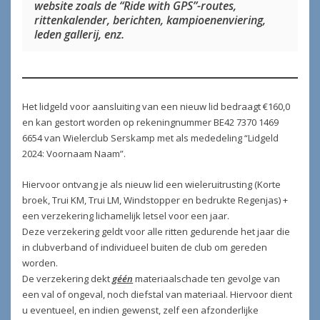
website zoals de “Ride with GPS”-routes,
rittenkalender, berichten, kampioenenviering,
leden gallerij, enz.
Het lidgeld voor aansluiting van een nieuw lid bedraagt €160,0
en kan gestort worden op rekeningnummer BE42 7370 1469
6654 van Wielerclub Serskamp met als mededeling “Lidgeld
2024: Voornaam Naam”.
Hiervoor ontvang je als nieuw lid een wieleruitrusting (Korte
broek, Trui KM, Trui LM, Windstopper en bedrukte Regenjas) +
een verzekering lichamelijk letsel voor een jaar.
Deze verzekering geldt voor alle ritten gedurende het jaar die
in clubverband of individueel buiten de club om gereden
worden.
De verzekering dekt
géén
materiaalschade ten gevolge van
een val of ongeval, noch diefstal van materiaal. Hiervoor dient
u eventueel, en indien gewenst, zelf een afzonderlijke