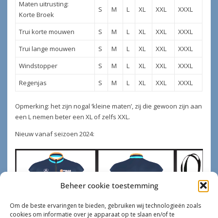
Maten uitrusting:
S
M
L
XL
XXL
XXXL
Korte Broek
Trui korte mouwen
S
M
L
XL
XXL
XXXL
Trui lange mouwen
S
M
L
XL
XXL
XXXL
Windstopper
S
M
L
XL
XXL
XXXL
Regenjas
S
M
L
XL
XXL
XXXL
Opmerking: het zijn nogal ‘kleine maten’, zij die gewoon zijn aan
een L nemen beter een XL of zelfs XXL.
Nieuw vanaf seizoen 2024:
Beheer cookie toestemming
Om de beste ervaringen te bieden, gebruiken wij technologieën zoals
cookies om informatie over je apparaat op te slaan en/of te