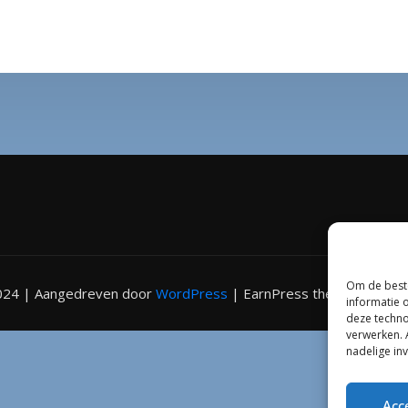
Om de beste
24 | Aangedreven door
WordPress
|
EarnPress thema door
Th
informatie 
deze techno
verwerken. 
nadelige in
Acc