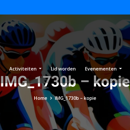
Activiteiten
Lid worden
Evenementen
IMG_1730b – kopie
Home
IMG_1730b – kopie