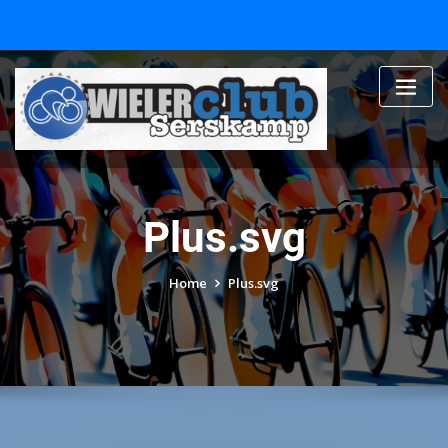
Skip
to
content
Plus.svg
Home
Plus.svg