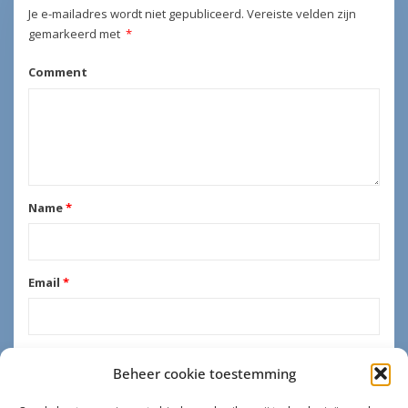
Je e-mailadres wordt niet gepubliceerd.
Vereiste velden zijn
gemarkeerd met
*
Comment
Name
*
Email
*
Beheer cookie toestemming
Mijn naam, e-mail en site opslaan in deze browser voor de volgende
keer wanneer ik een reactie plaats.